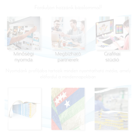
Forduljon hozzánk bizalommal!
Nyomdánk profiljába tartozik minden nyomtatható média, amely
előfordul a mindennapokban