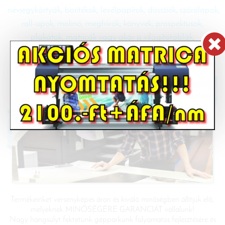
névjegykártyák, borítékok, levélpapírok, dossziék, szórólapok,
roll-upok, molinó, meghívók, könyvek, prospektusok,
plakátok, matricák vagy akár a világítótáblák,
reklámtáblák, termékkihelyező és kínáló diplayek.
Termékeinket versenyképes áron és kiváló minőségben állítjuk elő,
melyeknek MINŐSÉGÉRE GARANCIÁT vállalunk!
Nagy hangsúlyt fektetünk gépparkunk folyamatos fejlesztésére és