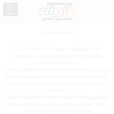
MENÜ
Tisztelt Látogató!
Ön jó helyen jár! Ha magas minőségben, rövid
határidővel, versenyképes árakon szeretne nyomdai
termékeket gyártatni.
Minden vállalkozásnak szüksége van reklámra, legyen az
szórólap, névjegykártya, portáldekoráció, üzletberendezés,
termékkínáló display, vagyis bármilyen reklám kül-vagy
beltéren.
Cége minőségi reklámtevékenységében leszünk segítségére
szakmai tapasztalatunkkal, kreatív csapatunkkal, akár a
tervezési fázistól a reklám kihelyezéséig.