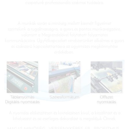
csapatunk professzionális szakmai tudására.
A munkák során a minőség mellett kiemelt figyelmet
szentelünk a rugalmasságra, a gyors és pontos munkavégzésre,
valamint a Megrendelővel folytatott folyamatos
kommunikációra. Ügyfélkapcsolati rendszerünket alkalmas a gyors
és szakszerű kapcsolattartásra az ügyintézés megkönnyítése
érdekében.
A nyomdai előkészítésen és kivitelezésen kívül, a kiszállítást és a
kihelyezést és az esetleges dekorálást is megoldjuk Önnek.
MAGAS MINŐSÉG - VERSENYKÉPES ÁR - PROFIZMUS -