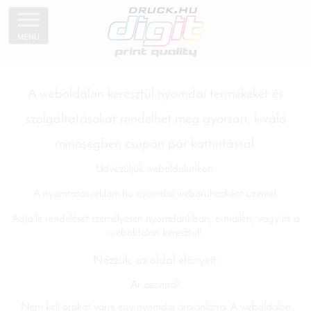
MENÜ
A weboldalon keresztül nyomdai termékeket és
szolgáltatásokat rendelhet meg gyorsan, kiváló
minőségben csupán pár kattintással.
Üdvözüljük weboldalunkon.
A nyomtatás.reklám.hu nyomdai webáruházként üzemel.
Adja le rendelését személyesen nyomdánkban, e-mailen, vagy itt a
weboldalon keresztül!
Nézzük, az oldal előnyeit:
Ár azonnal!
Nem kell órákat várni egy nyomdai árajánlatra. A weboldalon