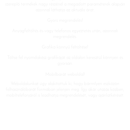
szereplő termékek nagy részénél a megadott paraméterek alapján
azonnal láthatja az aktuális árat.
Gyors megrendelés!
Anyagfeltöltés és-vagy telefonos egyeztetés után, azonnali
megrendelés.
Grafika könnyű feltöltése!
Töltse fel nyomdakész grafikáját az oldalon keresztül könnyen és
gyorsan.
Mobilbarát weboldal!
Weboldalunkat úgy alakítottuk ki, hogy bármilyen eszközön
felhasználóbarát formában jelenjen meg. Így akár utazás közben,
mobiltelefonjáról is leadhatja megrendelését, vagy ajánlatkérését.